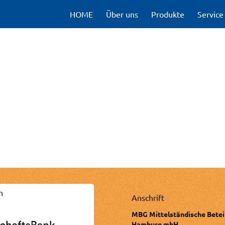
HOME
Über uns
Produkte
Service
h
Anschrift
MBG Mittelständische Betei
Hamburg mbH